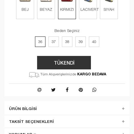
BEJ
BEYAZ
KIRMIZI
LACIVERT
SIYAH
Beden Seçiniz
36
37
38
39
40
TÜKENDİ
KARGO BEDAVA
Tüm Alışverişlerinizde
ÜRÜN BILGISI
TAKSIT SEÇENEKLERI