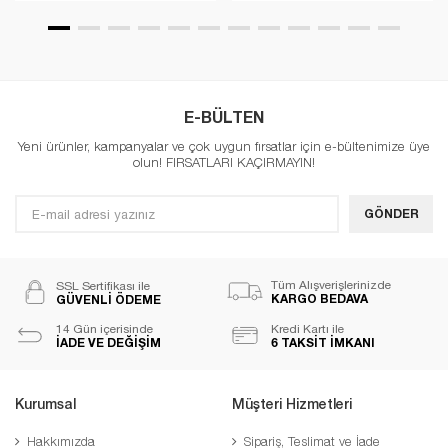
E-BÜLTEN
Yeni ürünler, kampanyalar ve çok uygun fırsatlar için e-bültenimize üye
olun! FIRSATLARI KAÇIRMAYIN!
GÖNDER
Tüm Alışverişlerinizde
SSL Sertifikası ile
KARGO BEDAVA
GÜVENLİ ÖDEME
14 Gün içerisinde
Kredi Kartı ile
İADE VE DEĞİŞİM
6 TAKSİT İMKANI
Kurumsal
Müşteri Hizmetleri
Hakkımızda
Sipariş, Teslimat ve İade