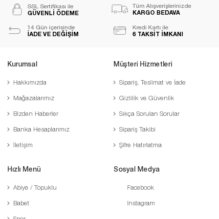
Tüm Alışverişlerinizde
SSL Sertifikası ile
KARGO BEDAVA
GÜVENLİ ÖDEME
14 Gün içerisinde
Kredi Kartı ile
İADE VE DEĞİŞİM
6 TAKSİT İMKANI
Kurumsal
Müşteri Hizmetleri
Hakkımızda
Sipariş, Teslimat ve İade
Mağazalarımız
Gizlilik ve Güvenlik
Bizden Haberler
Sıkça Sorulan Sorular
Banka Hesaplarımız
Sipariş Takibi
İletişim
Şifre Hatırlatma
Hızlı Menü
Sosyal Medya
Abiye / Topuklu
Facebook
Babet
Instagram
Spor