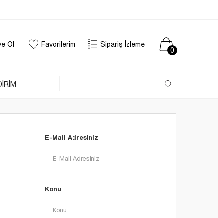
ye Ol
Favorilerim
Sipariş İzleme
0
DİRİM
E-Mail Adresiniz
Konu