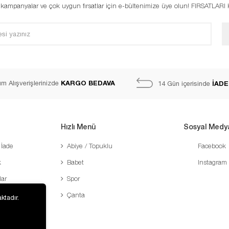
, kampanyalar ve çok uygun fırsatlar için e-bültenimize üye olun! FIRSATLAR
KARGO BEDAVA
m Alışverişlerinizde
İADE
14 Gün içerisinde
Hızlı Menü
Sosyal Medy
 İade
Abiye / Topuklu
Facebook
k
Babet
Instagram
lar
Spor
Çanta
ktadır.