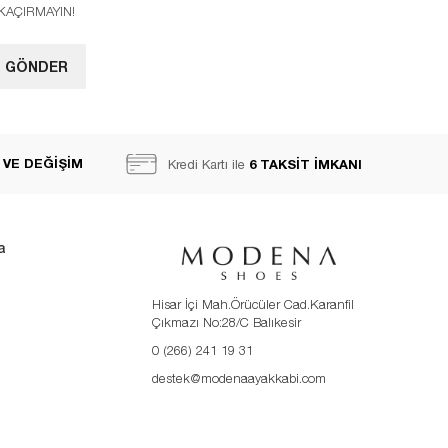
I KAÇIRMAYIN!
GÖNDER
 VE DEĞİŞİM
6 TAKSİT İMKANI
Kredi Kartı ile
a
Hisar İçi Mah.Örücüler Cad.Karanfil
Çıkmazı No:28/C Balıkesir
0 (266) 241 19 31
destek@modenaayakkabi.com