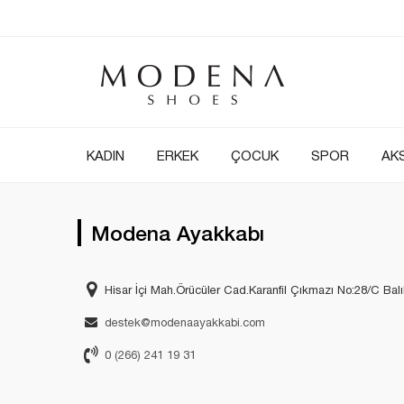
KADIN
ERKEK
ÇOCUK
SPOR
AK
Modena Ayakkabı
Hisar İçi Mah.Örücüler Cad.Karanfil Çıkmazı No:28/C Balı
destek@modenaayakkabi.com
0 (266) 241 19 31