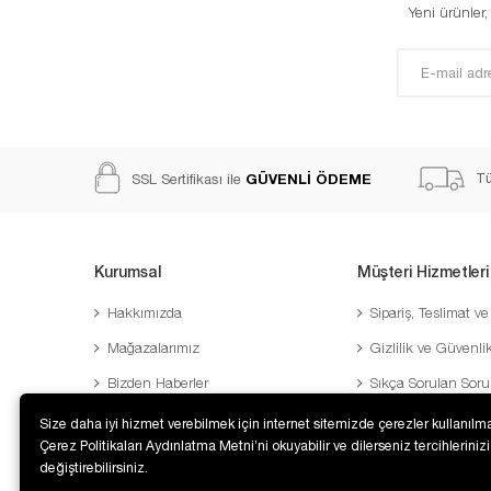
Yeni ürünler
GÜVENLİ ÖDEME
Tü
SSL Sertifikası ile
Kurumsal
Müşteri Hizmetleri
Hakkımızda
Sipariş, Teslimat ve
Mağazalarımız
Gizlilik ve Güvenli
Bizden Haberler
Sıkça Sorulan Soru
Banka Hesaplarımız
Sipariş Takibi
Size daha iyi hizmet verebilmek için internet sitemizde çerezler kullanılma
Çerez Politikaları Aydınlatma Metni’ni okuyabilir ve dilerseniz tercihlerinizi
İletişim
Şifre Hatırlatma
değiştirebilirsiniz.