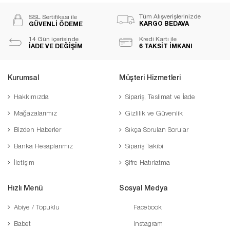
Tüm Alışverişlerinizde
SSL Sertifikası ile
KARGO BEDAVA
GÜVENLİ ÖDEME
14 Gün içerisinde
Kredi Kartı ile
İADE VE DEĞİŞİM
6 TAKSİT İMKANI
Kurumsal
Müşteri Hizmetleri
Hakkımızda
Sipariş, Teslimat ve İade
Mağazalarımız
Gizlilik ve Güvenlik
Bizden Haberler
Sıkça Sorulan Sorular
Banka Hesaplarımız
Sipariş Takibi
İletişim
Şifre Hatırlatma
Hızlı Menü
Sosyal Medya
Abiye / Topuklu
Facebook
Babet
Instagram