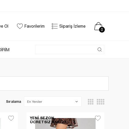
ye Ol
Favorilerim
Sipariş İzleme
0
DİRİM
Sıralama
YENI SEZON
ÜCRETSIZ KARGO