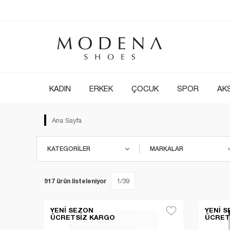
KADIN
ERKEK
ÇOCUK
SPOR
AK
Ana Sayfa
KATEGORILER
MARKALAR
917 ürün listeleniyor
1/39
YENI SEZON
YENI 
ÜCRETSIZ KARGO
ÜCRET