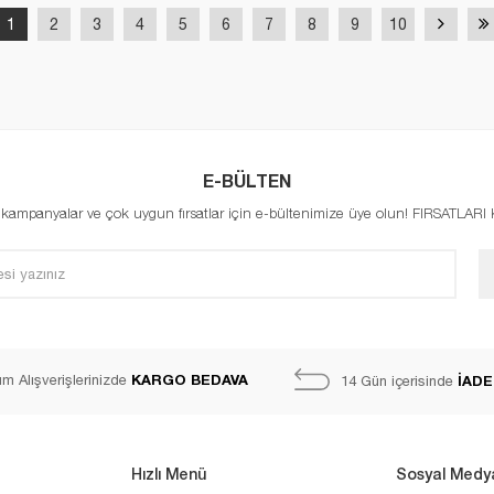
1
2
3
4
5
6
7
8
9
10
E-BÜLTEN
, kampanyalar ve çok uygun fırsatlar için e-bültenimize üye olun! FIRSATLAR
KARGO BEDAVA
m Alışverişlerinizde
İADE
14 Gün içerisinde
Hızlı Menü
Sosyal Medy