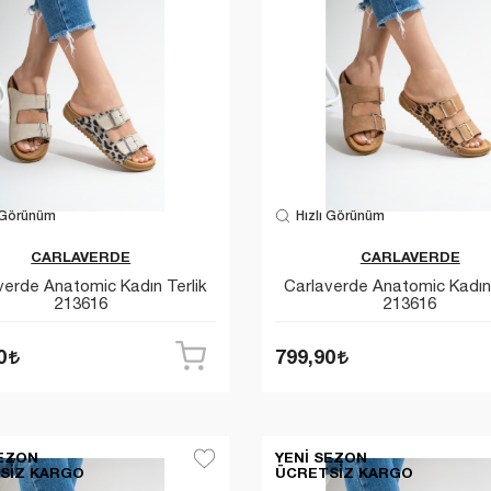
 Görünüm
Hızlı Görünüm
CARLAVERDE
CARLAVERDE
verde Anatomic Kadın Terlik
Carlaverde Anatomic Kadın 
213616
213616
0
799,90
SEZON
YENI SEZON
SIZ KARGO
ÜCRETSIZ KARGO