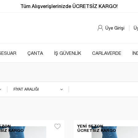
Tüm Alışverişlerinizde ÜCRETSİZ KARGO!
Üye Girişi
Ü
SESUAR
ÇANTA
İŞ GÜVENLİK
CARLAVERDE
İN
FIYAT ARALIĞI
SEZON
YENI SEZON
SIZ KARGO
ÜCRETSIZ KARGO