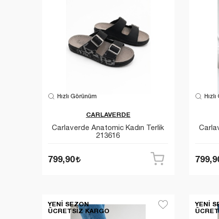
Hızlı Görünüm
Hızlı
CARLAVERDE
Carlaverde Anatomic Kadın Terlik
Carla
213616
799,90
799,9
YENI SEZON
YENI 
ÜCRETSIZ KARGO
ÜCRET