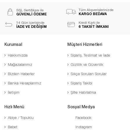
Tüm Alışverişlerinizde
SSL Sertifikası ile
KARGO BEDAVA
GÜVENLİ ÖDEME
14 Gün içerisinde
Kredi Kartı ile
İADE VE DEĞİŞİM
6 TAKSİT İMKANI
Kurumsal
Müşteri Hizmetleri
Hakkımızda
Sipariş, Teslimat ve İade
Mağazalarımız
Gizlilik ve Güvenlik
Bizden Haberler
Sıkça Sorulan Sorular
Banka Hesaplarımız
Sipariş Takibi
İletişim
Şifre Hatırlatma
Hızlı Menü
Sosyal Medya
Abiye / Topuklu
Facebook
Babet
Instagram