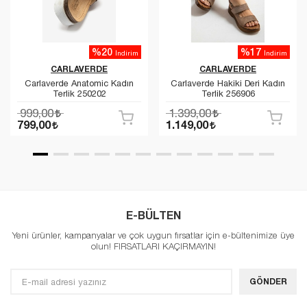
%20
%17
İndirim
İndirim
CARLAVERDE
CARLAVERDE
Carlaverde Anatomic Kadın
Carlaverde Hakiki Deri Kadın
Terlik 250202
Terlik 256906
999,00
1.399,00
799,00
1.149,00
E-BÜLTEN
Yeni ürünler, kampanyalar ve çok uygun fırsatlar için e-bültenimize üye
olun! FIRSATLARI KAÇIRMAYIN!
GÖNDER