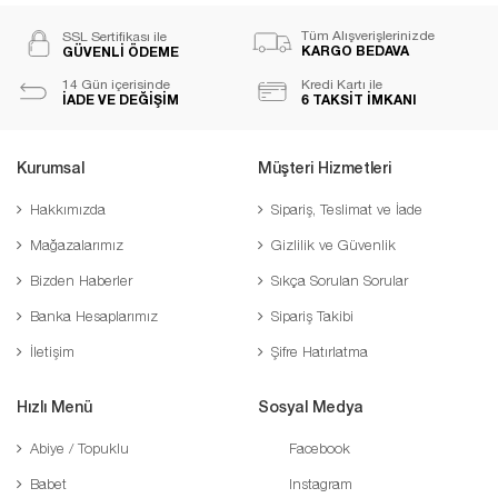
Tüm Alışverişlerinizde
SSL Sertifikası ile
KARGO BEDAVA
GÜVENLİ ÖDEME
14 Gün içerisinde
Kredi Kartı ile
İADE VE DEĞİŞİM
6 TAKSİT İMKANI
Kurumsal
Müşteri Hizmetleri
Hakkımızda
Sipariş, Teslimat ve İade
Mağazalarımız
Gizlilik ve Güvenlik
Bizden Haberler
Sıkça Sorulan Sorular
Banka Hesaplarımız
Sipariş Takibi
İletişim
Şifre Hatırlatma
Hızlı Menü
Sosyal Medya
Abiye / Topuklu
Facebook
Babet
Instagram