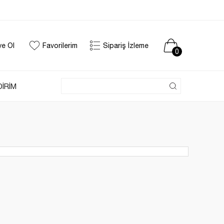
ye Ol
Favorilerim
Sipariş İzleme
0
DİRİM