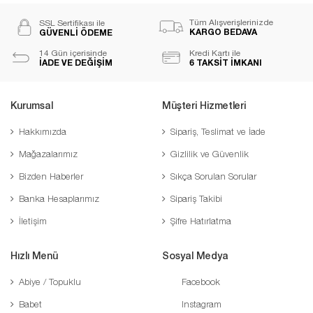
Tüm Alışverişlerinizde
SSL Sertifikası ile
KARGO BEDAVA
GÜVENLİ ÖDEME
14 Gün içerisinde
Kredi Kartı ile
İADE VE DEĞİŞİM
6 TAKSİT İMKANI
Kurumsal
Müşteri Hizmetleri
Hakkımızda
Sipariş, Teslimat ve İade
Mağazalarımız
Gizlilik ve Güvenlik
Bizden Haberler
Sıkça Sorulan Sorular
Banka Hesaplarımız
Sipariş Takibi
İletişim
Şifre Hatırlatma
Hızlı Menü
Sosyal Medya
Abiye / Topuklu
Facebook
Babet
Instagram