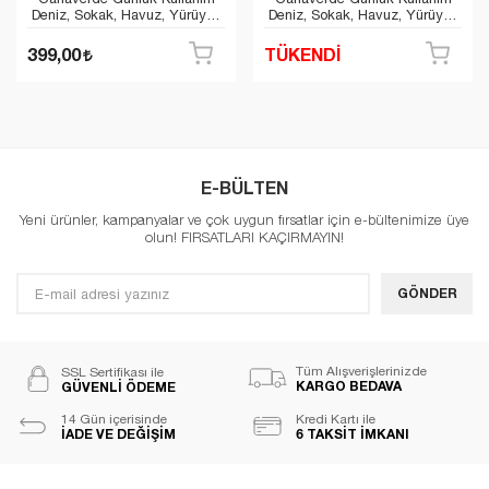
Deniz, Sokak, Havuz, Yürüyüş
Deniz, Sokak, Havuz, Yürüyüş
Ayakkabısı
Ayakkabısı
399,00
TÜKENDİ
E-BÜLTEN
Yeni ürünler, kampanyalar ve çok uygun fırsatlar için e-bültenimize üye
olun! FIRSATLARI KAÇIRMAYIN!
GÖNDER
Tüm Alışverişlerinizde
SSL Sertifikası ile
KARGO BEDAVA
GÜVENLİ ÖDEME
14 Gün içerisinde
Kredi Kartı ile
İADE VE DEĞİŞİM
6 TAKSİT İMKANI