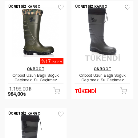
ÜCRETSIZ KARGO
ÜCRETSIZ KARGO
TÜKENDİ
%17
İndirim
ONBOOT
ONBOOT
Onboot Uzun Bağlı Soğuk
Onboot Uzun Bağlı Soğuk
Geçirmez, Su Geçirmez
Geçirmez, Su Geçirmez
Kaymaz Tabanlı İş Av ve
Kaymaz Tabanlı İş Av ve
1.199,00
Yağmur Çizmesi 1005
Yağmur Çizmesi 1005
TÜKENDİ
984,00
ÜCRETSIZ KARGO