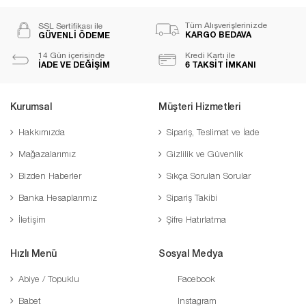
Tüm Alışverişlerinizde
SSL Sertifikası ile
KARGO BEDAVA
GÜVENLİ ÖDEME
14 Gün içerisinde
Kredi Kartı ile
İADE VE DEĞİŞİM
6 TAKSİT İMKANI
Kurumsal
Müşteri Hizmetleri
Hakkımızda
Sipariş, Teslimat ve İade
Mağazalarımız
Gizlilik ve Güvenlik
Bizden Haberler
Sıkça Sorulan Sorular
Banka Hesaplarımız
Sipariş Takibi
İletişim
Şifre Hatırlatma
Hızlı Menü
Sosyal Medya
Abiye / Topuklu
Facebook
Babet
Instagram