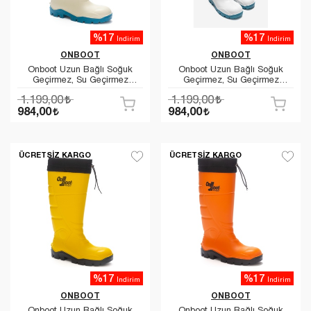
%17
%17
İndirim
İndirim
ONBOOT
ONBOOT
Onboot Uzun Bağlı Soğuk
Onboot Uzun Bağlı Soğuk
Geçirmez, Su Geçirmez
Geçirmez, Su Geçirmez
Kaymaz Tabanlı İş Av ve
Kaymaz Tabanlı İş Av ve
1.199,00
1.199,00
Yağmur Çizmesi 1005
Yağmur Çizmesi 1005
984,00
984,00
ÜCRETSIZ KARGO
ÜCRETSIZ KARGO
%17
%17
İndirim
İndirim
ONBOOT
ONBOOT
Onboot Uzun Bağlı Soğuk
Onboot Uzun Bağlı Soğuk