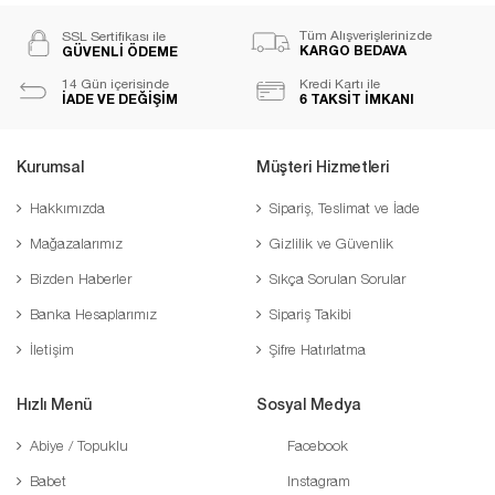
Tüm Alışverişlerinizde
SSL Sertifikası ile
KARGO BEDAVA
GÜVENLİ ÖDEME
14 Gün içerisinde
Kredi Kartı ile
İADE VE DEĞİŞİM
6 TAKSİT İMKANI
Kurumsal
Müşteri Hizmetleri
Hakkımızda
Sipariş, Teslimat ve İade
Mağazalarımız
Gizlilik ve Güvenlik
Bizden Haberler
Sıkça Sorulan Sorular
Banka Hesaplarımız
Sipariş Takibi
İletişim
Şifre Hatırlatma
Hızlı Menü
Sosyal Medya
Abiye / Topuklu
Facebook
Babet
Instagram