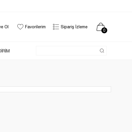
ye Ol
Favorilerim
Sipariş İzleme
0
DİRİM