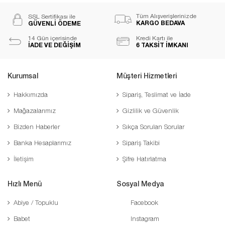
Tüm Alışverişlerinizde
SSL Sertifikası ile
KARGO BEDAVA
GÜVENLİ ÖDEME
14 Gün içerisinde
Kredi Kartı ile
İADE VE DEĞİŞİM
6 TAKSİT İMKANI
Kurumsal
Müşteri Hizmetleri
Hakkımızda
Sipariş, Teslimat ve İade
Mağazalarımız
Gizlilik ve Güvenlik
Bizden Haberler
Sıkça Sorulan Sorular
Banka Hesaplarımız
Sipariş Takibi
İletişim
Şifre Hatırlatma
Hızlı Menü
Sosyal Medya
Abiye / Topuklu
Facebook
Babet
Instagram