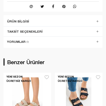
ÜRÜN BILGISI
TAKSIT SEÇENEKLERI
YORUMLAR
(0)
Benzer Ürünler
YENI SEZON
YENI SEZON
ÜCRETSIZ KARGO
ÜCRETSIZ KARGO