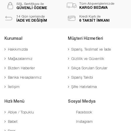
Tüm Alışverişlerinizde
SSL Sertifikası ile
KARGO BEDAVA
GÜVENLİ ÖDEME
14 Gün içerisinde
Kredi Kartı ile
İADE VE DEĞİŞİM
6 TAKSİT İMKANI
Kurumsal
Müşteri Hizmetleri
Hakkımızda
Sipariş, Teslimat ve İade
Mağazalarımız
Gizlilik ve Güvenlik
Bizden Haberler
Sıkça Sorulan Sorular
Banka Hesaplarımız
Sipariş Takibi
İletişim
Şifre Hatırlatma
Hızlı Menü
Sosyal Medya
Abiye / Topuklu
Facebook
Babet
Instagram
Spor