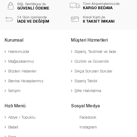
Tüm Alışverişlerinizde
SSL Sertifikası ile
KARGO BEDAVA
GÜVENLİ ÖDEME
14 Gün içerisinde
Kredi Kartı ile
İADE VE DEĞİŞİM
6 TAKSİT İMKANI
Kurumsal
Müşteri Hizmetleri
Hakkımızda
Sipariş, Teslimat ve İade
Mağazalarımız
Gizlilik ve Güvenlik
Bizden Haberler
Sıkça Sorulan Sorular
Banka Hesaplarımız
Sipariş Takibi
İletişim
Şifre Hatırlatma
Hızlı Menü
Sosyal Medya
Abiye / Topuklu
Facebook
Babet
Instagram
Spor