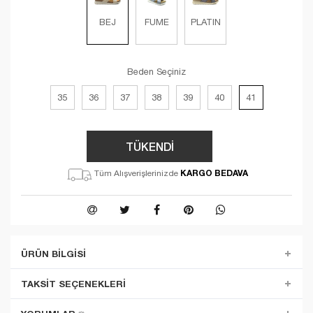
BEJ
FUME
PLATIN
Beden Seçiniz
35
36
37
38
39
40
41
TÜKENDİ
KARGO BEDAVA
Tüm Alışverişlerinizde
ÜRÜN BILGISI
TAKSIT SEÇENEKLERI