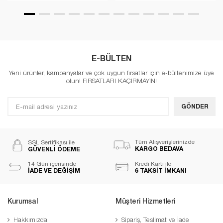
E-BÜLTEN
Yeni ürünler, kampanyalar ve çok uygun fırsatlar için e-bültenimize üye
olun! FIRSATLARI KAÇIRMAYIN!
GÖNDER
Tüm Alışverişlerinizde
SSL Sertifikası ile
KARGO BEDAVA
GÜVENLİ ÖDEME
14 Gün içerisinde
Kredi Kartı ile
İADE VE DEĞİŞİM
6 TAKSİT İMKANI
Kurumsal
Müşteri Hizmetleri
Hakkımızda
Sipariş, Teslimat ve İade