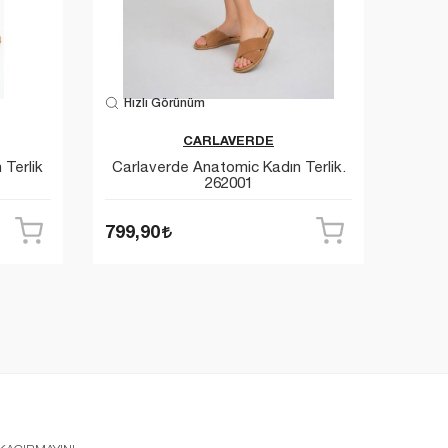
Hızlı Görünüm
Hızl
CARLAVERDE
Terlik
Carlaverde Anatomic Kadın Terlik.
Carla
262001
799,90
799,