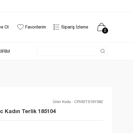
ye Ol
Favorilerim
Sipariş İzleme
0
DİRİM
Ürün Kodu :
CRVBTS19Y062
 Kadın Terlik 185104