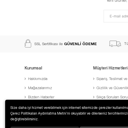
Yeni ürünler
GÜVENLİ ÖDEME
Tü
SSL Sertifikası ile
Kurumsal
Müşteri Hizmetleri
Hakkımızda
Sipariş, Teslimat ve
Mağazalarımız
Gizlilik ve Güvenli
Bizden Haberler
Sıkça Sorulan Soru
Banka Hesaplarımız
Sipariş Takibi
Size daha iyi hizmet verebilmek için internet sitemizde çerezler kullanılma
Çerez Politikaları Aydınlatma Metni’ni okuyabilir ve dilerseniz tercihlerinizi
İletişim
Şifre Hatırlatma
değiştirebilirsiniz.