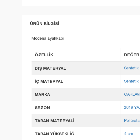
ÜRÜN BILGISI
Modena ayakkabı
ÖZELLIK
DEĞER
DIŞ MATERYAL
Sentetik 
İÇ MATERYAL
Sentetik 
MARKA
CARLAV
SEZON
2019 YA
TABAN MATERYALİ
Poliüret
TABAN YÜKSEKLİĞİ
4 cm