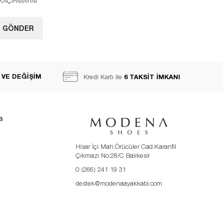
I KAÇIRMAYIN!
GÖNDER
 VE DEĞİŞİM
6 TAKSİT İMKANI
Kredi Kartı ile
a
Hisar İçi Mah.Örücüler Cad.Karanfil
Çıkmazı No:28/C Balıkesir
0 (266) 241 19 31
destek@modenaayakkabi.com