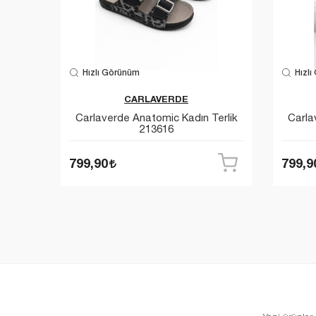
Hızlı Görünüm
Hızlı
ndirim
CARLAVERDE
dın
Carlaverde Anatomic Kadın Terlik
Carla
213616
799,90
799,9