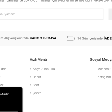
, kampanyalar ve çok uygun fırsatlar için e-bültenimize üye olun! FIRSATLAR
KARGO BEDAVA
m Alışverişlerinizde
İADE
14 Gün içerisinde
Hızlı Menü
Sosyal Medy
 İade
Abiye / Topuklu
Facebook
k
Babet
Instagram
lar
Spor
Çanta
ktadır.