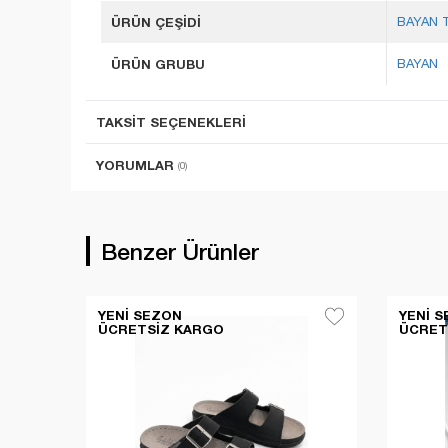
ÜRÜN ÇEŞİDİ
BAYAN 
ÜRÜN GRUBU
BAYAN
TAKSIT SEÇENEKLERI
YORUMLAR
(0)
Benzer Ürünler
YENI SEZON
YENI 
ÜCRETSIZ KARGO
ÜCRET