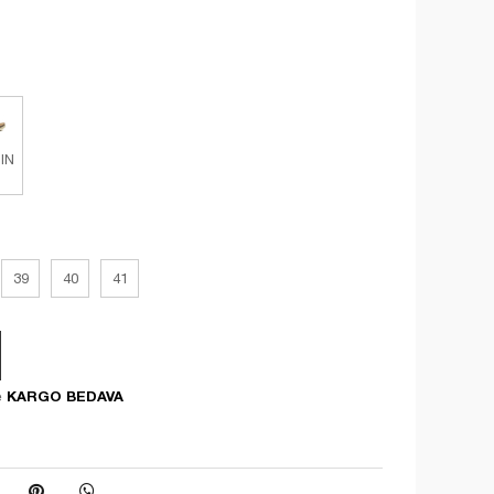
IN
39
40
41
KARGO BEDAVA
e