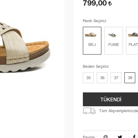
799,00
Renk Seçiniz
BEJ
FUME
PLAT
Beden Seçiniz
35
36
37
38
TÜKENDİ
Tüm Alışverişlerinizd
Paylaş :