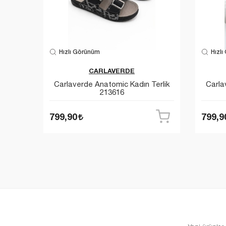
Hızlı Görünüm
Hızlı
ndirim
CARLAVERDE
dın
Carlaverde Anatomic Kadın Terlik
Carla
213616
799,90
799,9