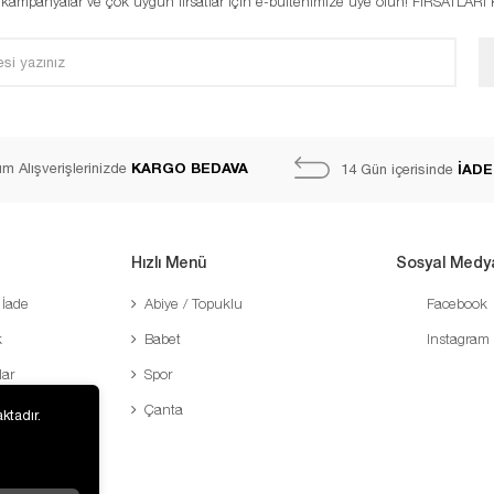
, kampanyalar ve çok uygun fırsatlar için e-bültenimize üye olun! FIRSATLAR
KARGO BEDAVA
m Alışverişlerinizde
İADE
14 Gün içerisinde
Hızlı Menü
Sosyal Medy
 İade
Abiye / Topuklu
Facebook
k
Babet
Instagram
lar
Spor
Çanta
ktadır.