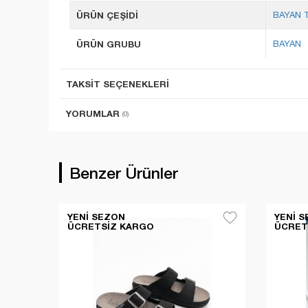
ÜRÜN ÇEŞİDİ
BAYAN 
ÜRÜN GRUBU
BAYAN
TAKSIT SEÇENEKLERI
YORUMLAR
(0)
Benzer Ürünler
YENI SEZON
YENI 
ÜCRETSIZ KARGO
ÜCRET