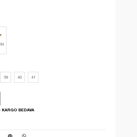
IN
39
40
41
KARGO BEDAVA
e