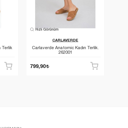
Hızlı Görünüm
Hızl
CARLAVERDE
Terlik
Carlaverde Anatomic Kadın Terlik.
Carla
262001
799,90
799,