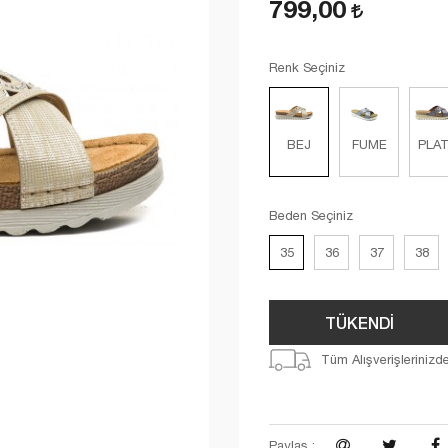
799,00
Renk Seçiniz
BEJ
FUME
PLAT
Beden Seçiniz
35
36
37
38
TÜKENDİ
Tüm Alışverişlerinizd
Paylaş :