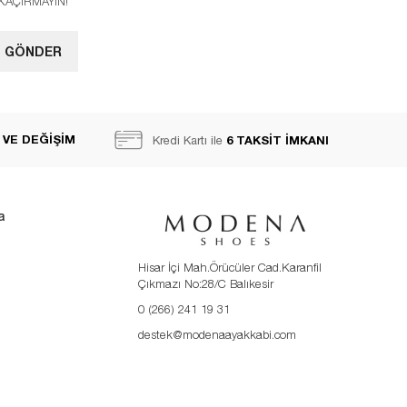
I KAÇIRMAYIN!
GÖNDER
 VE DEĞİŞİM
6 TAKSİT İMKANI
Kredi Kartı ile
a
Hisar İçi Mah.Örücüler Cad.Karanfil
Çıkmazı No:28/C Balıkesir
0 (266) 241 19 31
destek@modenaayakkabi.com