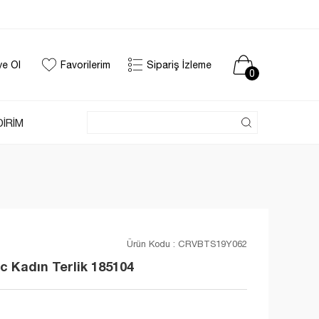
ye Ol
Favorilerim
Sipariş İzleme
0
DİRİM
Ürün Kodu :
CRVBTS19Y062
 Kadın Terlik 185104