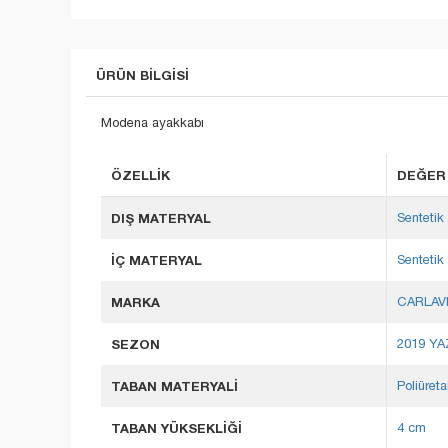
ÜRÜN BILGISI
Modena ayakkabı
ÖZELLIK
DEĞER
DIŞ MATERYAL
Sentetik 
İÇ MATERYAL
Sentetik 
MARKA
CARLAV
SEZON
2019 YA
TABAN MATERYALİ
Poliüret
TABAN YÜKSEKLİĞİ
4 cm