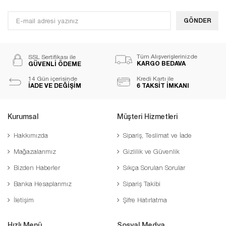
GÖNDER
Tüm Alışverişlerinizde
SSL Sertifikası ile
KARGO BEDAVA
GÜVENLİ ÖDEME
14 Gün içerisinde
Kredi Kartı ile
İADE VE DEĞİŞİM
6 TAKSİT İMKANI
Kurumsal
Müşteri Hizmetleri
Hakkımızda
Sipariş, Teslimat ve İade
Mağazalarımız
Gizlilik ve Güvenlik
Bizden Haberler
Sıkça Sorulan Sorular
Banka Hesaplarımız
Sipariş Takibi
İletişim
Şifre Hatırlatma
Hızlı Menü
Sosyal Medya