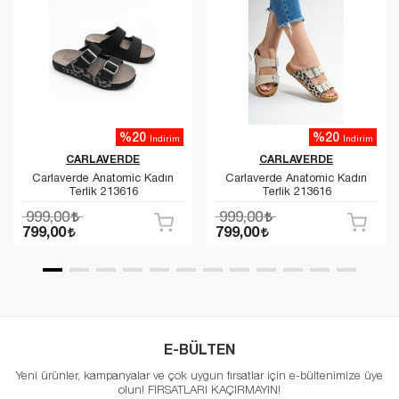
%20
%20
İndirim
İndirim
CARLAVERDE
CARLAVERDE
Carlaverde Anatomic Kadın
Carlaverde Anatomic Kadın
Terlik 213616
Terlik 213616
999,00
999,00
799,00
799,00
E-BÜLTEN
Yeni ürünler, kampanyalar ve çok uygun fırsatlar için e-bültenimize üye
olun! FIRSATLARI KAÇIRMAYIN!