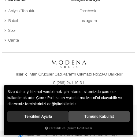
Abiye / Topuklu
Facebook
Babet
Instagram
Spor
Çanta
Hisar İçi Mah.Örücüler Cad.Karanfil Çıkmazı No:28/C Balıkesir
0 (266) 241 19 31
destek@modenaayakkabi.com
Size daha iyi hizmet verebilmek için internet sitemizde çerezler
kullanılmaktadır. Çerez Politikaları Aydınlatma Metni’ni okuyabilir ve
dilerseniz tercihlerinizi değiştirebilirsiniz.
Tercihleri Ayarla
Tümünü Kabul Et
© 2019 Modena Ayakkabı. Tüm hakları saklıdır.
Gizlilik ve Çerez Politikası
®
Hipotenüs
Yeni Nesil E-Ticaret Sistemleri ile Hazırlanmıştır.