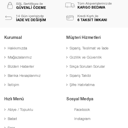
Tüm Alışverişlerinizde
SSL Sertifikası ile
KARGO BEDAVA
GÜVENLİ ÖDEME
14 Gün içerisinde
Kredi Kartı ile
İADE VE DEĞİŞİM
6 TAKSİT İMKANI
Kurumsal
Müşteri Hizmetleri
Hakkımızda
Sipariş, Teslimat ve İade
Mağazalarımız
Gizlilik ve Güvenlik
Bizden Haberler
Sıkça Sorulan Sorular
Banka Hesaplarımız
Sipariş Takibi
İletişim
Şifre Hatırlatma
Hızlı Menü
Sosyal Medya
Abiye / Topuklu
Facebook
Babet
Instagram
Spor