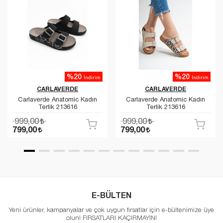
%20
%20
İndirim
İndirim
CARLAVERDE
CARLAVERDE
Carlaverde Anatomic Kadın
Carlaverde Anatomic Kadın
Terlik 213616
Terlik 213616
999,00
999,00
799,00
799,00
E-BÜLTEN
Yeni ürünler, kampanyalar ve çok uygun fırsatlar için e-bültenimize üye
olun! FIRSATLARI KAÇIRMAYIN!