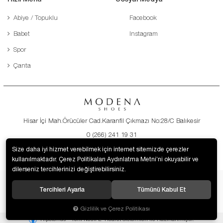
Abiye / Topuklu
Facebook
Babet
Instagram
Spor
Çanta
Hisar İçi Mah.Örücüler Cad.Karanfil Çıkmazı No:28/C Balıkesir
0 (266) 241 19 31
destek@modenaayakkabi.com
Size daha iyi hizmet verebilmek için internet sitemizde çerezler
kullanılmaktadır. Çerez Politikaları Aydınlatma Metni’ni okuyabilir ve
dilerseniz tercihlerinizi değiştirebilirsiniz.
Tercihleri Ayarla
Tümünü Kabul Et
© 2019 Modena Ayakkabı. Tüm hakları saklıdır.
Gizlilik ve Çerez Politikası
®
Hipotenüs
Yeni Nesil E-Ticaret Sistemleri ile Hazırlanmıştır.