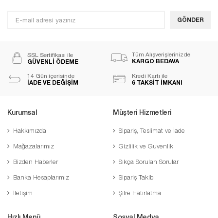
GÖNDER
Tüm Alışverişlerinizde
SSL Sertifikası ile
KARGO BEDAVA
GÜVENLİ ÖDEME
14 Gün içerisinde
Kredi Kartı ile
İADE VE DEĞİŞİM
6 TAKSİT İMKANI
Kurumsal
Müşteri Hizmetleri
Hakkımızda
Sipariş, Teslimat ve İade
Mağazalarımız
Gizlilik ve Güvenlik
Bizden Haberler
Sıkça Sorulan Sorular
Banka Hesaplarımız
Sipariş Takibi
İletişim
Şifre Hatırlatma
Hızlı Menü
Sosyal Medya