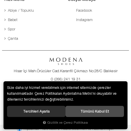
Abiye / Topuklu
Facebook
Babet
Instagram
Spor
Çanta
Hisar İçi Mah.Örücüler Cad.Karanfil Çıkmazı No:28/C Balıkesir
0 (266) 241 19 31
destek@modenaayakkabi.com
Size daha iyi hizmet verebilmek için internet sitemizde çerezler
kullanılmaktadır. Çerez Politikaları Aydınlatma Metni’ni okuyabilir ve
dilerseniz tercihlerinizi değiştirebilirsiniz.
Tercihleri Ayarla
Tümünü Kabul Et
© 2019 Modena Ayakkabı. Tüm hakları saklıdır.
Gizlilik ve Çerez Politikası
®
Hipotenüs
Yeni Nesil E-Ticaret Sistemleri ile Hazırlanmıştır.