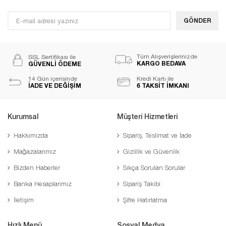
GÖNDER
Tüm Alışverişlerinizde
SSL Sertifikası ile
KARGO BEDAVA
GÜVENLİ ÖDEME
14 Gün içerisinde
Kredi Kartı ile
İADE VE DEĞİŞİM
6 TAKSİT İMKANI
Kurumsal
Müşteri Hizmetleri
Hakkımızda
Sipariş, Teslimat ve İade
Mağazalarımız
Gizlilik ve Güvenlik
Bizden Haberler
Sıkça Sorulan Sorular
Banka Hesaplarımız
Sipariş Takibi
İletişim
Şifre Hatırlatma
Hızlı Menü
Sosyal Medya