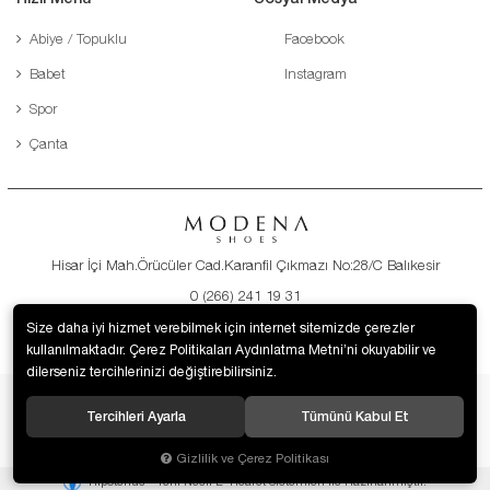
Abiye / Topuklu
Facebook
Babet
Instagram
Spor
Çanta
Hisar İçi Mah.Örücüler Cad.Karanfil Çıkmazı No:28/C Balıkesir
0 (266) 241 19 31
destek@modenaayakkabi.com
Size daha iyi hizmet verebilmek için internet sitemizde çerezler
kullanılmaktadır. Çerez Politikaları Aydınlatma Metni’ni okuyabilir ve
dilerseniz tercihlerinizi değiştirebilirsiniz.
Tercihleri Ayarla
Tümünü Kabul Et
© 2019 Modena Ayakkabı. Tüm hakları saklıdır.
Gizlilik ve Çerez Politikası
®
Hipotenüs
Yeni Nesil E-Ticaret Sistemleri ile Hazırlanmıştır.