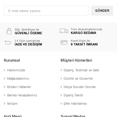
GÖNDER
Tüm Alışverişlerinizde
SSL Sertifikası ile
KARGO BEDAVA
GÜVENLİ ÖDEME
14 Gün içerisinde
Kredi Kartı ile
İADE VE DEĞİŞİM
6 TAKSİT İMKANI
Kurumsal
Müşteri Hizmetleri
Hakkımızda
Sipariş, Teslimat ve İade
Mağazalarımız
Gizlilik ve Güvenlik
Bizden Haberler
Sıkça Sorulan Sorular
Banka Hesaplarımız
Sipariş Takibi
İletişim
Şifre Hatırlatma
Hızlı Menü
Sosyal Medya