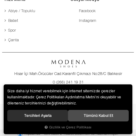
Abiye / Topuklu
Facebook
Babet
Instagram
Spor
Çanta
Hisar İçi Mah.Örücüler Cad.Karanfil Çıkmazı No:28/C Balıkesir
0 (266) 241 19 31
destek@modenaayakkabi.com
Size daha iyi hizmet verebilmek için internet sitemizde çerezler
kullanılmaktadır. Çerez Politikaları Aydınlatma Metni’ni okuyabilir ve
dilerseniz tercihlerinizi değiştirebilirsiniz.
Tercihleri Ayarla
Tümünü Kabul Et
© 2019 Modena Ayakkabı. Tüm hakları saklıdır.
Gizlilik ve Çerez Politikası
®
Hipotenüs
Yeni Nesil E-Ticaret Sistemleri ile Hazırlanmıştır.