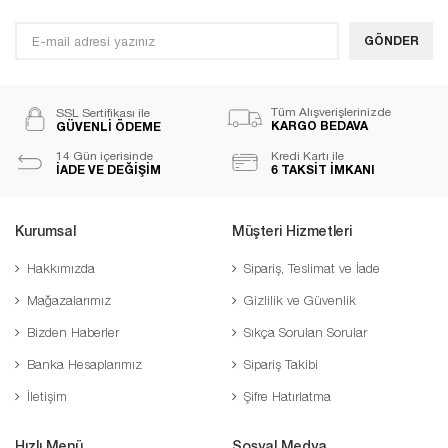
GÖNDER
Tüm Alışverişlerinizde
SSL Sertifikası ile
KARGO BEDAVA
GÜVENLİ ÖDEME
14 Gün içerisinde
Kredi Kartı ile
İADE VE DEĞİŞİM
6 TAKSİT İMKANI
Kurumsal
Müşteri Hizmetleri
Hakkımızda
Sipariş, Teslimat ve İade
Mağazalarımız
Gizlilik ve Güvenlik
Bizden Haberler
Sıkça Sorulan Sorular
Banka Hesaplarımız
Sipariş Takibi
İletişim
Şifre Hatırlatma
Hızlı Menü
Sosyal Medya