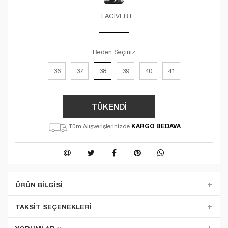
LACIVERT
Beden Seçiniz
36
37
38
39
40
41
TÜKENDİ
KARGO BEDAVA
Tüm Alışverişlerinizde
ÜRÜN BILGISI
TAKSIT SEÇENEKLERI