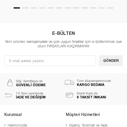
E-BÜLTEN
Yeni ürünler, kampanyalar ve çok uygun fırsatlar için e-bültenimize üye
olun! FIRSATLARI KAÇIRMAYIN!
GÖNDER
Tüm Alışverişlerinizde
SSL Sertifikası ile
KARGO BEDAVA
GÜVENLİ ÖDEME
14 Gün içerisinde
Kredi Kartı ile
İADE VE DEĞİŞİM
6 TAKSİT İMKANI
Kurumsal
Müşteri Hizmetleri
Hakkımızda
Sipariş, Teslimat ve İade