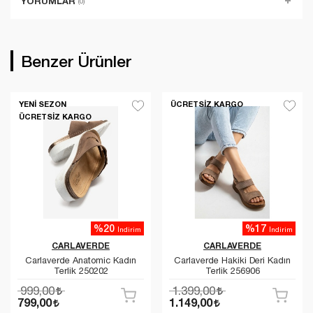
YORUMLAR
(0)
Benzer Ürünler
YENI SEZON
ÜCRETSIZ KARGO
ÜCRETSIZ KARGO
%20
%17
İndirim
İndirim
CARLAVERDE
CARLAVERDE
Carlaverde Anatomic Kadın
Carlaverde Hakiki Deri Kadın
Terlik 250202
Terlik 256906
999,00
1.399,00
799,00
1.149,00