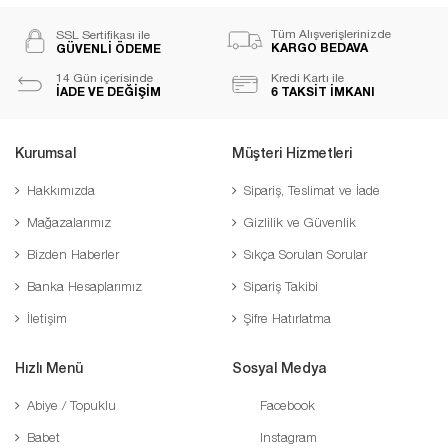
Tüm Alışverişlerinizde
SSL Sertifikası ile
KARGO BEDAVA
GÜVENLİ ÖDEME
14 Gün içerisinde
Kredi Kartı ile
İADE VE DEĞİŞİM
6 TAKSİT İMKANI
Kurumsal
Müşteri Hizmetleri
Hakkımızda
Sipariş, Teslimat ve İade
Mağazalarımız
Gizlilik ve Güvenlik
Bizden Haberler
Sıkça Sorulan Sorular
Banka Hesaplarımız
Sipariş Takibi
İletişim
Şifre Hatırlatma
Hızlı Menü
Sosyal Medya
Abiye / Topuklu
Facebook
Babet
Instagram