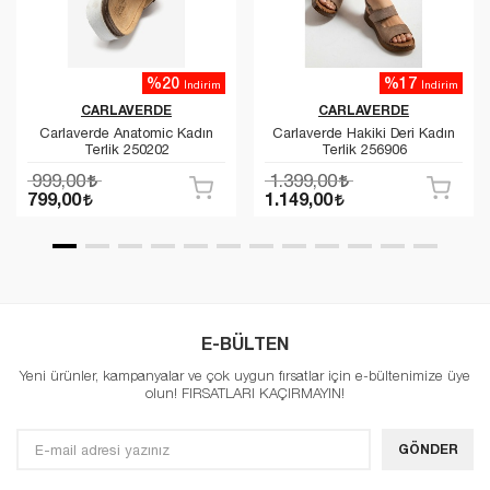
%20
%17
İndirim
İndirim
CARLAVERDE
CARLAVERDE
Carlaverde Anatomic Kadın
Carlaverde Hakiki Deri Kadın
Terlik 250202
Terlik 256906
999,00
1.399,00
799,00
1.149,00
E-BÜLTEN
Yeni ürünler, kampanyalar ve çok uygun fırsatlar için e-bültenimize üye
olun! FIRSATLARI KAÇIRMAYIN!
GÖNDER