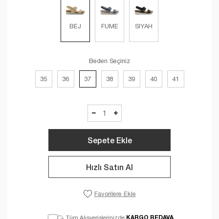
BEJ
FUME
SIYAH
Beden Seçiniz
35
36
37
38
39
40
41
Sepete Ekle
Hızlı Satın Al
Favorilere Ekle
KARGO BEDAVA
Tüm Alışverişlerinizde