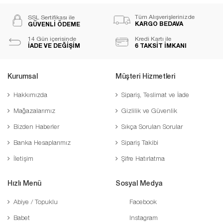
Tüm Alışverişlerinizde
SSL Sertifikası ile
KARGO BEDAVA
GÜVENLİ ÖDEME
14 Gün içerisinde
Kredi Kartı ile
İADE VE DEĞİŞİM
6 TAKSİT İMKANI
Kurumsal
Müşteri Hizmetleri
Hakkımızda
Sipariş, Teslimat ve İade
Mağazalarımız
Gizlilik ve Güvenlik
Bizden Haberler
Sıkça Sorulan Sorular
Banka Hesaplarımız
Sipariş Takibi
İletişim
Şifre Hatırlatma
Hızlı Menü
Sosyal Medya
Abiye / Topuklu
Facebook
Babet
Instagram