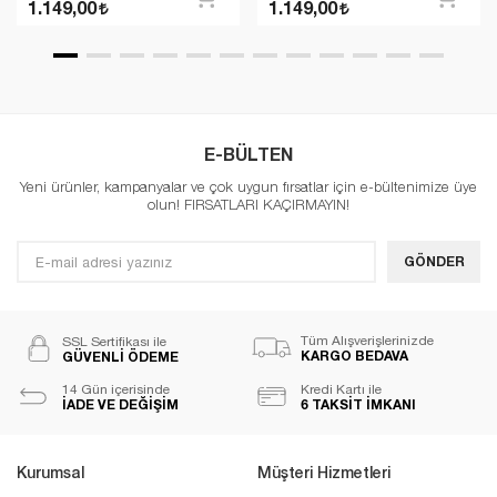
1.149,00
1.149,00
E-BÜLTEN
Yeni ürünler, kampanyalar ve çok uygun fırsatlar için e-bültenimize üye
olun! FIRSATLARI KAÇIRMAYIN!
GÖNDER
Tüm Alışverişlerinizde
SSL Sertifikası ile
KARGO BEDAVA
GÜVENLİ ÖDEME
14 Gün içerisinde
Kredi Kartı ile
İADE VE DEĞİŞİM
6 TAKSİT İMKANI
Kurumsal
Müşteri Hizmetleri