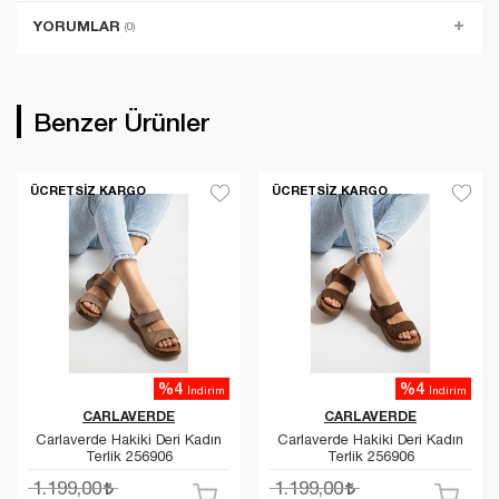
YORUMLAR
(0)
Benzer Ürünler
ÜCRETSIZ KARGO
ÜCRETSIZ KARGO
%4
%4
İndirim
İndirim
CARLAVERDE
CARLAVERDE
Carlaverde Hakiki Deri Kadın
Carlaverde Hakiki Deri Kadın
Terlik 256906
Terlik 256906
1.199,00
1.199,00