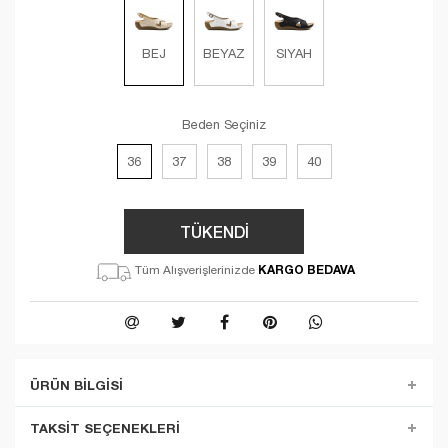
BEJ
BEYAZ
SIYAH
Beden Seçiniz
36
37
38
39
40
TÜKENDİ
KARGO BEDAVA
Tüm Alışverişlerinizde
ÜRÜN BILGISI
TAKSIT SEÇENEKLERI