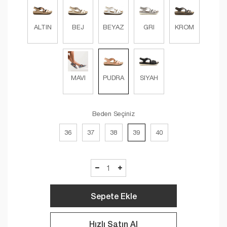
ALTIN
BEJ
BEYAZ
GRI
KROM
MAVI
PUDRA
SIYAH
Beden Seçiniz
36
37
38
39
40
Sepete Ekle
Hızlı Satın Al