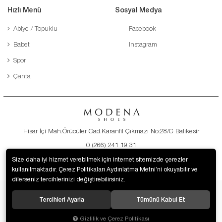
Hızlı Menü
Sosyal Medya
Abiye / Topuklu
Facebook
Babet
Instagram
Spor
Çanta
Hisar İçi Mah.Örücüler Cad.Karanfil Çıkmazı No:28/C Balıkesir
0 (266) 241 19 31
destek@modenaayakkabi.com
Size daha iyi hizmet verebilmek için internet sitemizde çerezler
kullanılmaktadır. Çerez Politikaları Aydınlatma Metni’ni okuyabilir ve
dilerseniz tercihlerinizi değiştirebilirsiniz.
Tercihleri Ayarla
Tümünü Kabul Et
© 2019 Modena Ayakkabı. Tüm hakları saklıdır.
Gizlilik ve Çerez Politikası