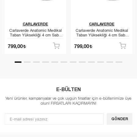
CARLAVERDE
CARLAVERDE
Carlaverde Anatomic Medikal
Carlaverde Anatomic Medikal
Taban Yüksekliği 4 cm Sabo
Taban Yüksekliği 4 cm Sabo
Hastane Aşçı Ev Terliği
Hastane Aşçı Ev Terliği
177103
177103
799,00
799,00
E-BÜLTEN
Yeni ürünler, kampanyalar ve çok uygun fırsatlar için e-bültenimize üye
olun! FIRSATLARI KAÇIRMAYIN!
GÖNDER