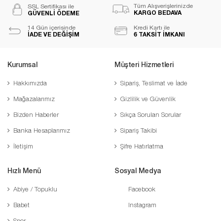
Tüm Alışverişlerinizde
SSL Sertifikası ile
KARGO BEDAVA
GÜVENLİ ÖDEME
14 Gün içerisinde
Kredi Kartı ile
İADE VE DEĞİŞİM
6 TAKSİT İMKANI
Kurumsal
Müşteri Hizmetleri
Hakkımızda
Sipariş, Teslimat ve İade
Mağazalarımız
Gizlilik ve Güvenlik
Bizden Haberler
Sıkça Sorulan Sorular
Banka Hesaplarımız
Sipariş Takibi
İletişim
Şifre Hatırlatma
Hızlı Menü
Sosyal Medya
Abiye / Topuklu
Facebook
Babet
Instagram
Spor