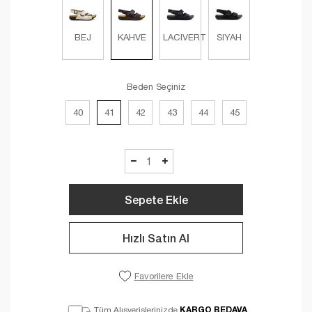
BEJ
KAHVE
LACIVERT
SIYAH
Beden Seçiniz
40
41
42
43
44
45
Sepete Ekle
Hızlı Satın Al
Favorilere Ekle
KARGO BEDAVA
Tüm Alışverişlerinizde