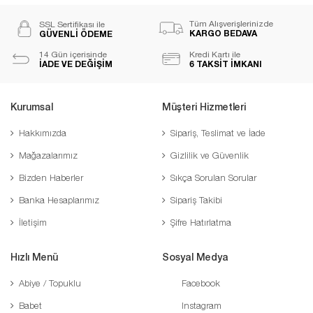
Tüm Alışverişlerinizde
SSL Sertifikası ile
KARGO BEDAVA
GÜVENLİ ÖDEME
14 Gün içerisinde
Kredi Kartı ile
İADE VE DEĞİŞİM
6 TAKSİT İMKANI
Kurumsal
Müşteri Hizmetleri
Hakkımızda
Sipariş, Teslimat ve İade
Mağazalarımız
Gizlilik ve Güvenlik
Bizden Haberler
Sıkça Sorulan Sorular
Banka Hesaplarımız
Sipariş Takibi
İletişim
Şifre Hatırlatma
Hızlı Menü
Sosyal Medya
Abiye / Topuklu
Facebook
Babet
Instagram