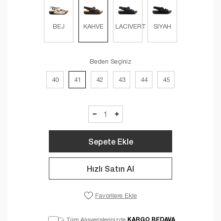
BEJ
KAHVE
LACIVERT
SIYAH
Beden Seçiniz
40
41
42
43
44
45
Sepete Ekle
Hızlı Satın Al
Favorilere Ekle
KARGO BEDAVA
Tüm Alışverişlerinizde