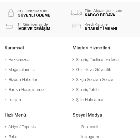
Tüm Alışverişlerinizde
SSL Sertifikası ile
KARGO BEDAVA
GÜVENLİ ÖDEME
14 Gün içerisinde
Kredi Kartı ile
İADE VE DEĞİŞİM
6 TAKSİT İMKANI
Kurumsal
Müşteri Hizmetleri
Hakkımızda
Sipariş, Teslimat ve İade
Mağazalarımız
Gizlilik ve Güvenlik
Bizden Haberler
Sıkça Sorulan Sorular
Banka Hesaplarımız
Sipariş Takibi
İletişim
Şifre Hatırlatma
Hızlı Menü
Sosyal Medya
Abiye / Topuklu
Facebook
Babet
Instagram