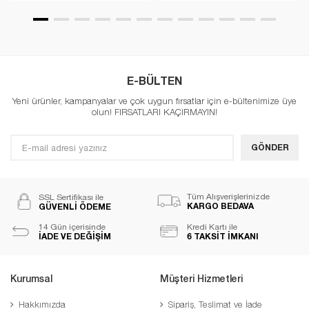
E-BÜLTEN
Yeni ürünler, kampanyalar ve çok uygun fırsatlar için e-bültenimize üye
olun! FIRSATLARI KAÇIRMAYIN!
GÖNDER
Tüm Alışverişlerinizde
SSL Sertifikası ile
KARGO BEDAVA
GÜVENLİ ÖDEME
14 Gün içerisinde
Kredi Kartı ile
İADE VE DEĞİŞİM
6 TAKSİT İMKANI
Kurumsal
Müşteri Hizmetleri
Hakkımızda
Sipariş, Teslimat ve İade