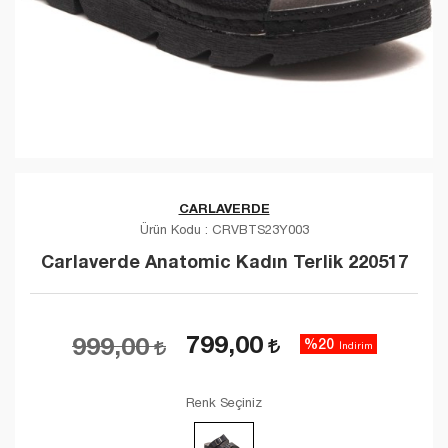
CARLAVERDE
Ürün Kodu :
CRVBTS23Y003
Carlaverde Anatomic Kadın Terlik 220517
799,00
999,00
%20
İndirim
Renk Seçiniz