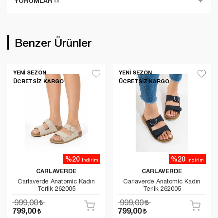
YORUMLAR
(0)
Benzer Ürünler
YENI SEZON
YENI SEZON
ÜCRETSIZ KARGO
ÜCRETSIZ KARGO
%20
%20
İndirim
İndirim
CARLAVERDE
CARLAVERDE
Carlaverde Anatomic Kadın
Carlaverde Anatomic Kadın
Terlik 262005
Terlik 262005
999,00
999,00
799,00
799,00