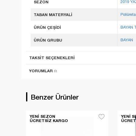
SEZON
2019 YA
TABAN MATERYALİ
Poliüret
ÜRÜN ÇEŞİDİ
BAYAN 
ÜRÜN GRUBU
BAYAN
TAKSIT SEÇENEKLERI
YORUMLAR
(0)
Benzer Ürünler
YENI SEZON
YENI 
ÜCRETSIZ KARGO
ÜCRET