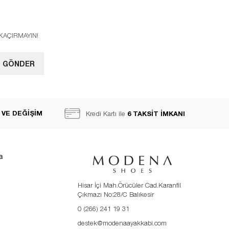
I KAÇIRMAYIN!
GÖNDER
 VE DEĞİŞİM
6 TAKSİT İMKANI
Kredi Kartı ile
a
Hisar İçi Mah.Örücüler Cad.Karanfil
Çıkmazı No:28/C Balıkesir
0 (266) 241 19 31
destek@modenaayakkabi.com