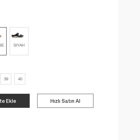
BE
SIYAH
39
40
te Ekle
Hızlı Satın Al