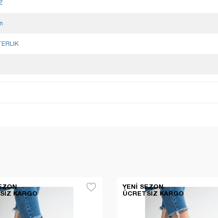
Z
an
TERLIK
SEZON
YENI SEZON
SIZ KARGO
ÜCRETSIZ KARGO