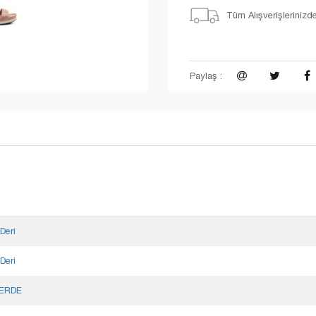
Tüm Alışverişlerinizd
Paylaş :
Deri
Deri
ERDE