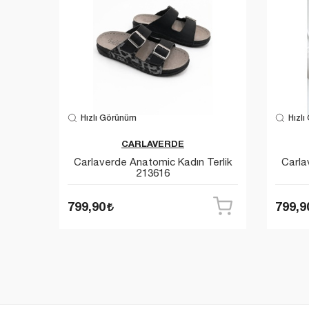
Hızlı Görünüm
Hızlı
CARLAVERDE
dın
Carlaverde Anatomic Kadın Terlik
Carla
213616
799,90
799,9