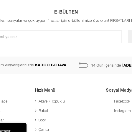
E-BÜLTEN
, kampanyalar ve çok uygun fırsatlar için e-bültenimize üye olun! FIRSATLAR
KARGO BEDAVA
m Alışverişlerinizde
İADE
14 Gün içerisinde
Hızlı Menü
Sosyal Medy
 İade
Abiye / Topuklu
Facebook
k
Babet
Instagram
lar
Spor
Çanta
ktadır.