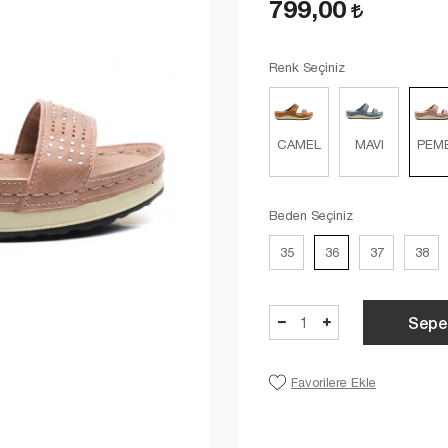
799,00
Renk Seçiniz
CAMEL
MAVI
PEM
Beden Seçiniz
35
36
37
38
Sepe
Favorilere Ekle