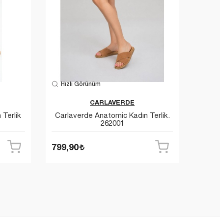
Hızlı Görünüm
Hızl
CARLAVERDE
Terlik
Carlaverde Anatomic Kadın Terlik.
Carla
262001
799,90
799,