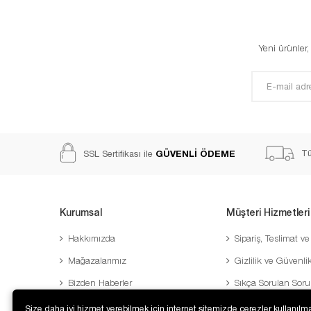
Yeni ürünler
GÜVENLİ ÖDEME
Tü
SSL Sertifikası ile
Kurumsal
Müşteri Hizmetleri
Hakkımızda
Sipariş, Teslimat ve
Mağazalarımız
Gizlilik ve Güvenli
Bizden Haberler
Sıkça Sorulan Soru
Banka Hesaplarımız
Sipariş Takibi
Size daha iyi hizmet verebilmek için internet sitemizde çerezler kullanılma