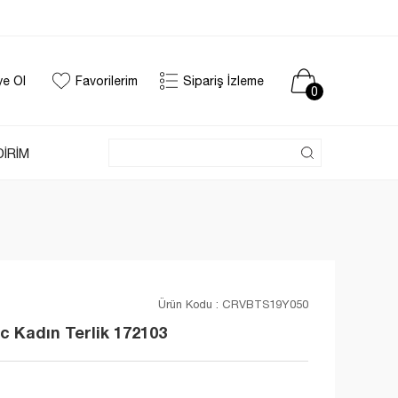
ye Ol
Favorilerim
Sipariş İzleme
0
DİRİM
Ürün Kodu :
CRVBTS19Y050
 Kadın Terlik 172103